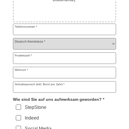
Ziehen Sie Dateien hierher oder klicken Sie, um Dateien auszuw
Telefonnummer
*
Deutsch-Kenntnisse
*
Postleitzahl
*
Wohnort
*
Gehaltswunsch (inkl. Boni/ pro Jahr)
*
Wie sind Sie auf uns aufmerksam geworden?
*
StepStone
Indeed
Social Media