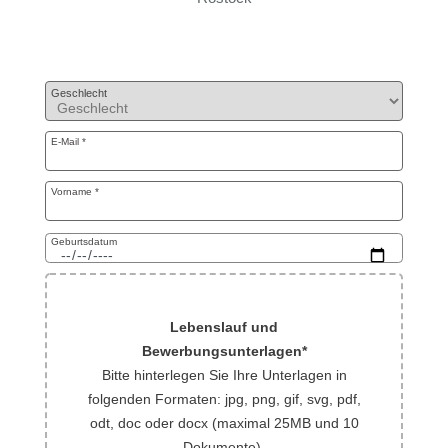
Bewerbungsformular
Geschlecht
E-Mail
*
Vorname
*
Geburtsdatum
Lebenslauf und
Bewerbungsunterlagen
*
Bitte hinterlegen Sie Ihre Unterlagen in
folgenden Formaten: jpg, png, gif, svg, pdf,
odt, doc oder docx (maximal 25MB und 10
Dokumente).