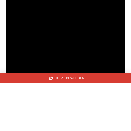
thumb_up
JETZT BEWERBEN