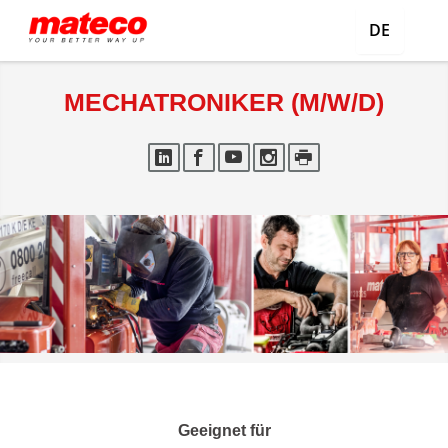
DE
MECHATRONIKER (M/W/D)
Geeignet für