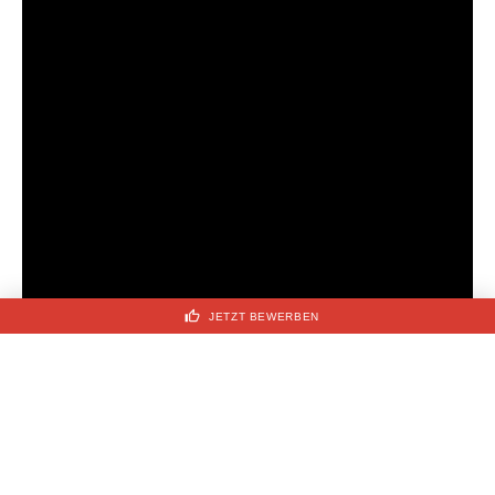
thumb_up
JETZT BEWERBEN